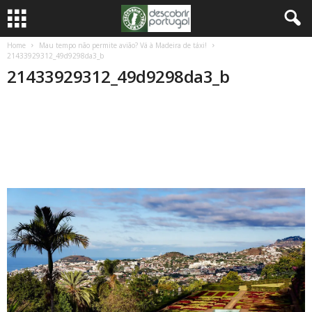
Home
Mau tempo não permite avião? Vá à Madeira de táxi!
21433929312_49d9298da3_b
21433929312_49d9298da3_b