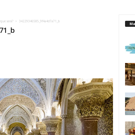
rque será?
34229346585_9f4a4d7a71_b
Mai
71_b