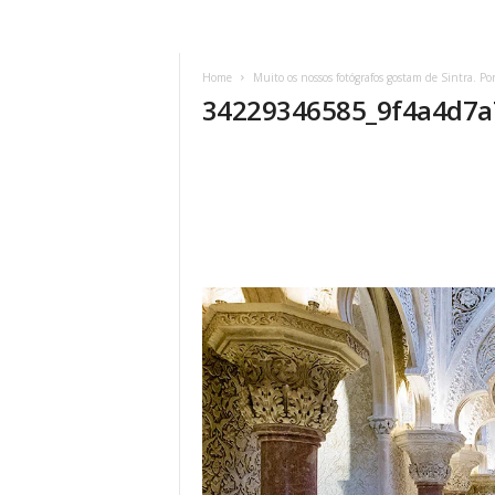
Home
Muito os nossos fotógrafos gostam de Sintra. Po
34229346585_9f4a4d7a