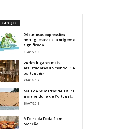
s artigos
24 curiosas expressões
portuguesas: a sua origem e
significado
21/01/2018
24 dos lugares mais
assustadores do mundo (1 é
português)
23/02/2018
Mais de 50 metros de altura:
a maior duna de Portugal...
28/07/2019
A Feira da Foda é em
Monção!