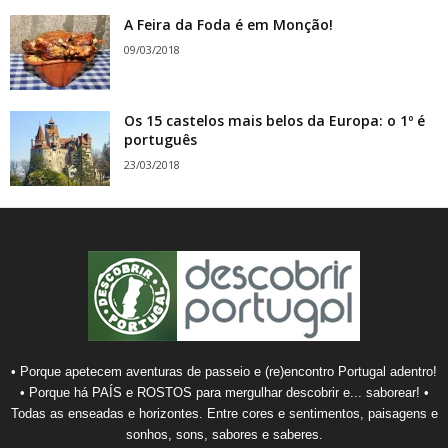
A Feira da Foda é em Monção!
09/03/2018
Os 15 castelos mais belos da Europa: o 1º é
português
23/03/2018
• Porque apetecem aventuras de passeio e (re)encontro Portugal adentro!
• Porque há PAÍS e ROSTOS para mergulhar descobrir e... saborear! •
Todas as enseadas e horizontes. Entre cores e sentimentos, paisagens e
sonhos, sons, sabores e saberes.