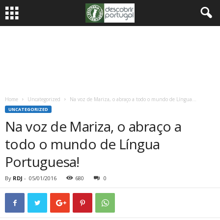
Home
Uncategorized
Na voz de Mariza, o abraço a todo o mundo de Língua...
UNCATEGORIZED
Na voz de Mariza, o abraço a
todo o mundo de Língua
Portuguesa!
By
RDJ
-
05/01/2016
680
0