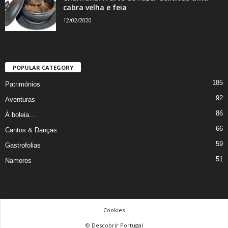
cabra velha e feia
12/02/2020
POPULAR CATEGORY
185
Patrimónios
92
Aventuras
86
À boleia...
66
Cantos & Danças
59
Gastrofolias
51
Namoros
Cookies
© Descobrir Portugal