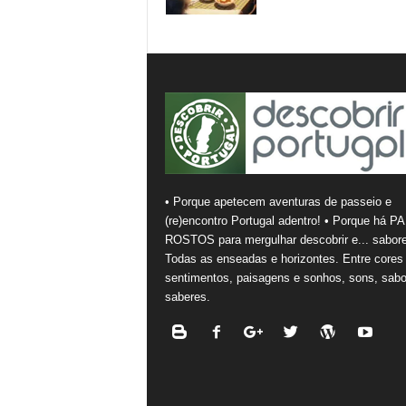
• Porque apetecem aventuras de passeio e
(re)encontro Portugal adentro! • Porque há PA
ROSTOS para mergulhar descobrir e... sabore
Todas as enseadas e horizontes. Entre cores
sentimentos, paisagens e sonhos, sons, sabo
saberes.