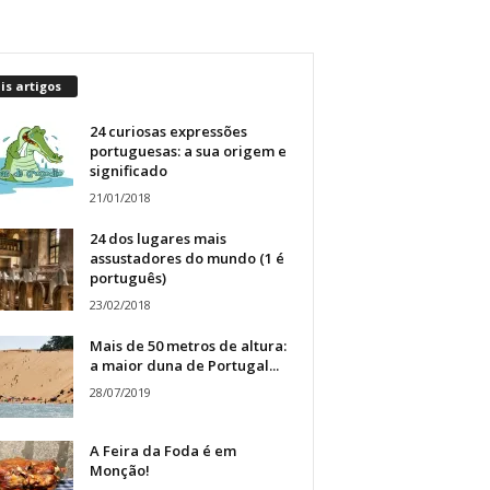
s artigos
24 curiosas expressões
portuguesas: a sua origem e
significado
21/01/2018
24 dos lugares mais
assustadores do mundo (1 é
português)
23/02/2018
Mais de 50 metros de altura:
a maior duna de Portugal...
28/07/2019
A Feira da Foda é em
Monção!