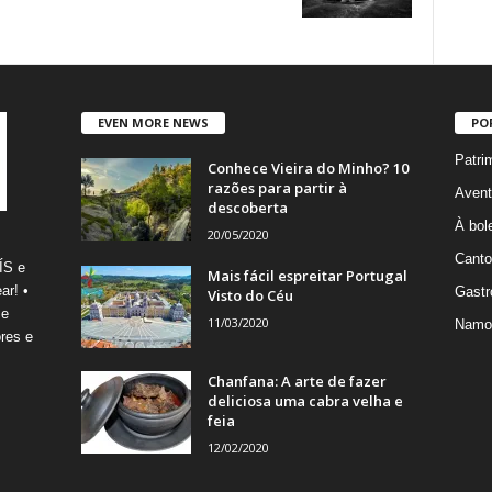
EVEN MORE NEWS
PO
Patri
Conhece Vieira do Minho? 10
razões para partir à
Avent
descoberta
À bole
20/05/2020
Canto
ÍS e
Mais fácil espreitar Portugal
ar! •
Gastr
Visto do Céu
 e
11/03/2020
Namo
res e
Chanfana: A arte de fazer
deliciosa uma cabra velha e
feia
12/02/2020