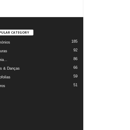
PULAR CATEGORY
185
mónios
92
uras
86
ia...
66
s & Danças
59
ofolias
51
ros