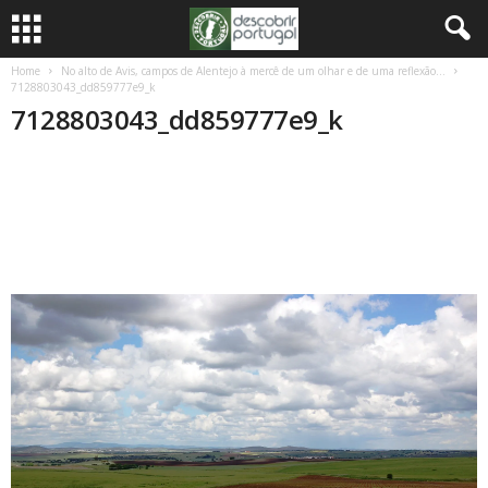
Home
No alto de Avis, campos de Alentejo à mercê de um olhar e de uma reflexão…
7128803043_dd859777e9_k
7128803043_dd859777e9_k