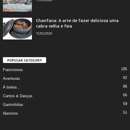
Chanfana: A arte de fazer deliciosa uma
cabra velha e feia
12/02/2020
POPULAR CATEGORY
185
Patrimónios
92
Aventuras
86
À boleia...
66
Cantos & Danças
59
Gastrofolias
51
Namoros