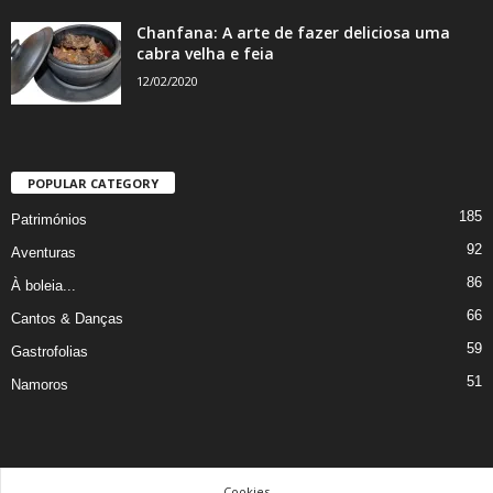
Chanfana: A arte de fazer deliciosa uma
cabra velha e feia
12/02/2020
POPULAR CATEGORY
185
Patrimónios
92
Aventuras
86
À boleia...
66
Cantos & Danças
59
Gastrofolias
51
Namoros
Cookies