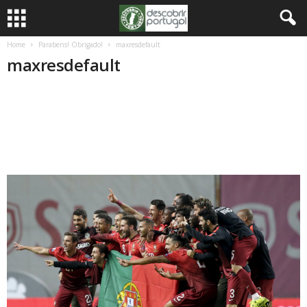
Home
Parabens! Obrigado!
maxresdefault
maxresdefault