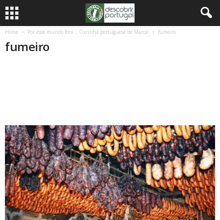
Home
Por esse mundo fora… Cozinha portuguesa de Marca!
fumeiro
fumeiro