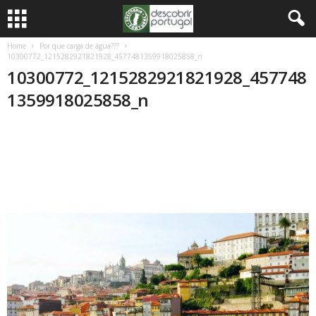
Home
Por que carga de água???
10300772_1215282921821928_4577481359918025858_n
10300772_1215282921821928_457748
1359918025858_n