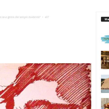
s seus gestos dão sempre dividendo”
a07
Mai