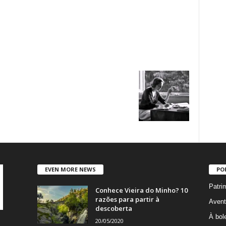
EVEN MORE NEWS
PO
Patri
Conhece Vieira do Minho? 10
razões para partir à
Avent
descoberta
À bole
20/05/2020