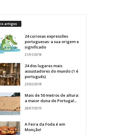
s artigos
24 curiosas expressões
portuguesas: a sua origem e
significado
21/01/2018
24 dos lugares mais
assustadores do mundo (1 é
português)
23/02/2018
Mais de 50 metros de altura:
a maior duna de Portugal...
28/07/2019
A Feira da Foda é em
Monção!