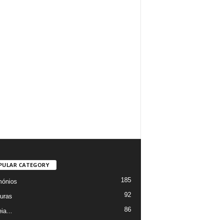
PULAR CATEGORY
185
mónios
92
uras
86
ia...