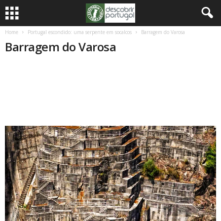
Home
Portugal escondido: uma serpente em socalcos
Barragem do Varosa
Barragem do Varosa