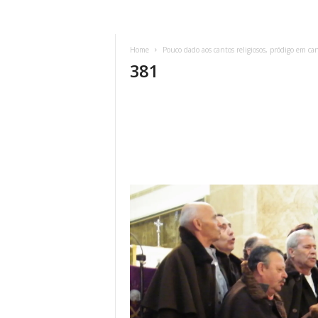
Home
Pouco dado aos cantos religiosos, pródigo em ca
381