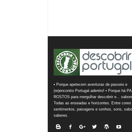
• Porque apetecem aventuras de passeio e
(re)encontro Portugal adentro! • Porque há PA
ROSTOS para mergulhar descobrir e... sabore
Todas as enseadas e horizontes. Entre cores
sentimentos, paisagens e sonhos, sons, sabo
saberes.