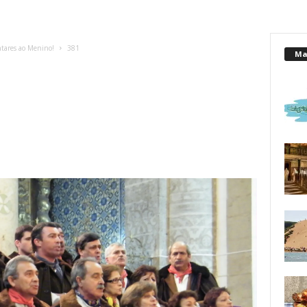
ntares ao Menino!
381
Mai