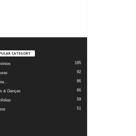
PULAR CATEGORY
185
mónios
92
uras
86
ia...
66
s & Danças
59
ofolias
51
ros