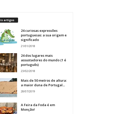
s artigos
24 curiosas expressões
portuguesas: a sua origem e
significado
21/01/2018
24 dos lugares mais
assustadores do mundo (1 é
português)
23/02/2018
Mais de 50 metros de altura:
a maior duna de Portugal...
28/07/2019
A Feira da Foda é em
Monção!