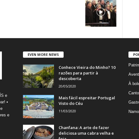
EVEN MORE NEWS
PO
Patri
Conhece Vieira do Minho? 10
razões para partir à
Avent
descoberta
À bole
20/05/2020
Canto
ÍS e
Mais fácil espreitar Portugal
ar! •
Gastr
Visto do Céu
 e
11/03/2020
Namo
res e
Chanfana: A arte de fazer
deliciosa uma cabra velha e
feia