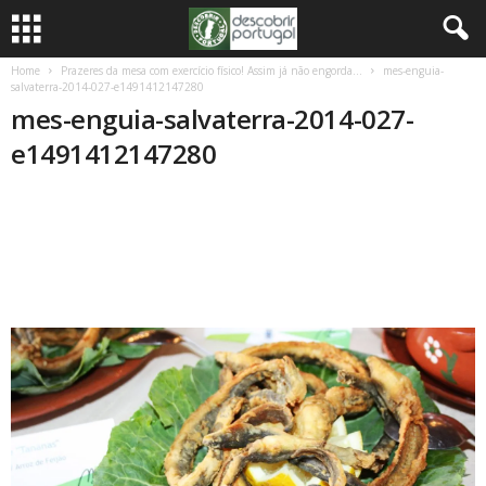
Home
Prazeres da mesa com exercício físico! Assim já não engorda…
mes-enguia-
salvaterra-2014-027-e1491412147280
mes-enguia-salvaterra-2014-027-
e1491412147280