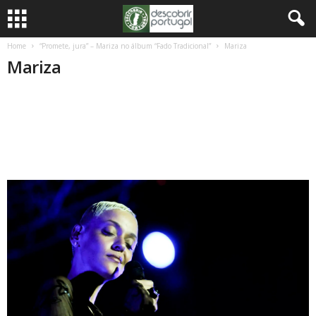
Home
“Promete, jura” – Mariza no álbum “Fado Tradicional”
Mariza
Mariza