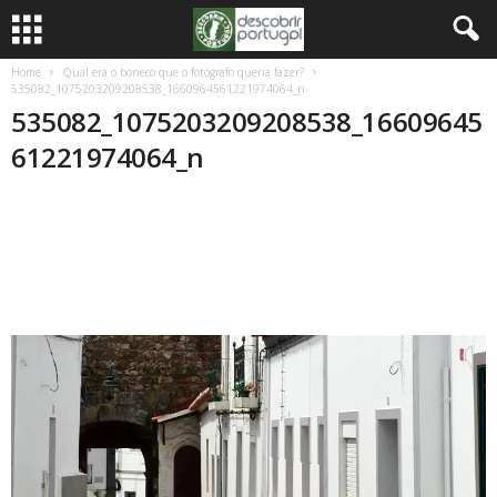
Home
Qual era o boneco que o fotógrafo queria fazer?
535082_1075203209208538_1660964561221974064_n
535082_1075203209208538_16609645
61221974064_n