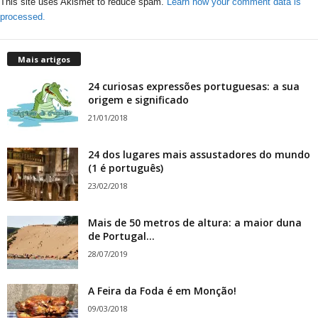
This site uses Akismet to reduce spam.
Learn how your comment data is
processed.
Mais artigos
24 curiosas expressões portuguesas: a sua
origem e significado
21/01/2018
24 dos lugares mais assustadores do mundo
(1 é português)
23/02/2018
Mais de 50 metros de altura: a maior duna
de Portugal...
28/07/2019
A Feira da Foda é em Monção!
09/03/2018