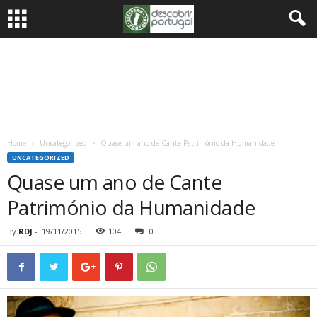
Home
Uncategorized
Quase um ano de Cante Património da Humanidade
UNCATEGORIZED
Quase um ano de Cante
Património da Humanidade
By
RDJ
-
19/11/2015
104
0