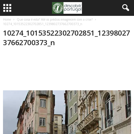
Home
Que coisa é esta? Até os prédios emagrecem com a crise?
10274_10153522302702851_1239802737662700373_n
10274_10153522302702851_12398027
37662700373_n