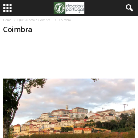
Home
Que vaidosa é Coimbra…
Coimbra
Coimbra