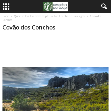
Home
Quem se terá lembrado de pôr um funil dentro de uma lagoa?
Covão dos
Conchos
Covão dos Conchos