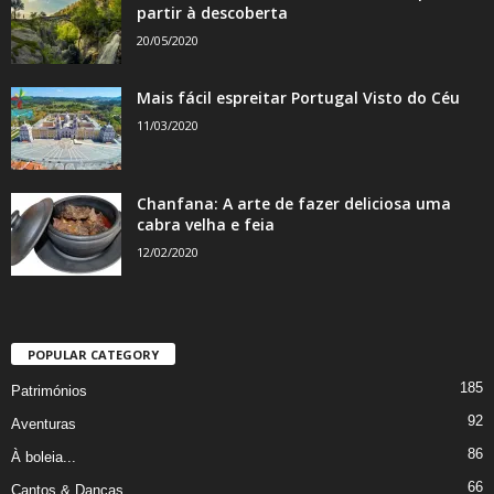
partir à descoberta
20/05/2020
Mais fácil espreitar Portugal Visto do Céu
11/03/2020
Chanfana: A arte de fazer deliciosa uma
cabra velha e feia
12/02/2020
POPULAR CATEGORY
185
Patrimónios
92
Aventuras
86
À boleia...
66
Cantos & Danças