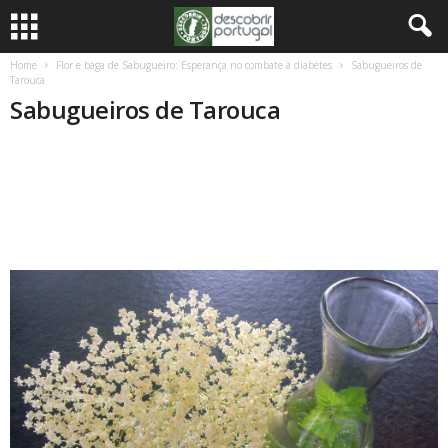
Home
Flor e baga de Sabugueiro: Esperança no combate à diabetes
Sabugueiros de
Tarouca
Sabugueiros de Tarouca