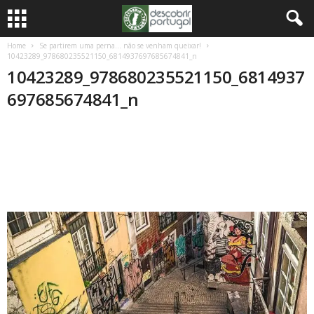
Home
Se partirem uma perna… não se venham queixar!
10423289_978680235521150_6814937697685674841_n
10423289_978680235521150_6814937
697685674841_n