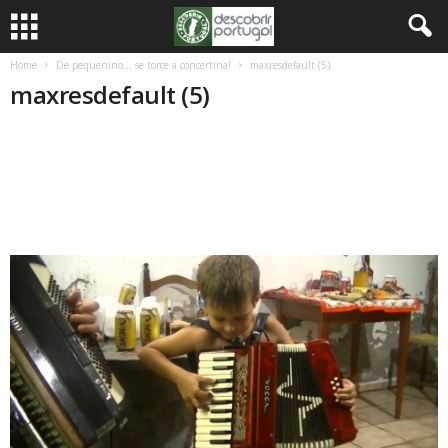
Home
De pequenino… se torce a concertina!
maxresdefault (5)
maxresdefault (5)