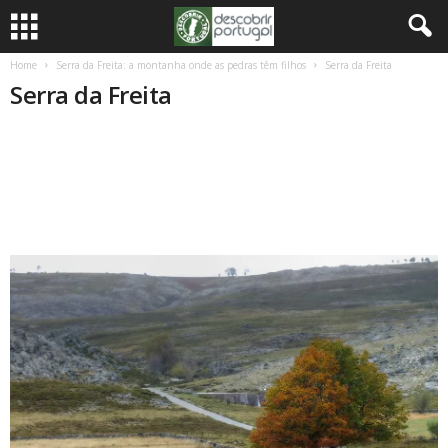
Home
Serra da Freita: a montanha onde as pedras têm filhos
Serra da Freita
Serra da Freita