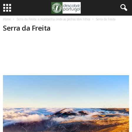
Home
Serra da Freita: a montanha onde as pedras têm filhos
Serra da Freita
Serra da Freita