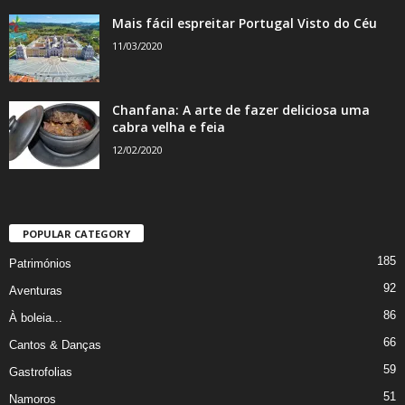
Mais fácil espreitar Portugal Visto do Céu
11/03/2020
Chanfana: A arte de fazer deliciosa uma
cabra velha e feia
12/02/2020
POPULAR CATEGORY
185
Patrimónios
92
Aventuras
86
À boleia...
66
Cantos & Danças
59
Gastrofolias
51
Namoros