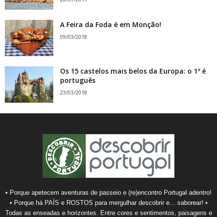
A Feira da Foda é em Monção!
09/03/2018
Os 15 castelos mais belos da Europa: o 1º é
português
23/03/2018
• Porque apetecem aventuras de passeio e (re)encontro Portugal adentro!
• Porque há PAÍS e ROSTOS para mergulhar descobrir e... saborear! •
Todas as enseadas e horizontes. Entre cores e sentimentos, paisagens e