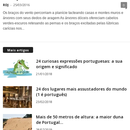
RDJ
-
25/03/2016
0
Os braços do vento percorriam a planície tacteando casas e montes muros e
árvores com seus dedos de aragem As árvores dóceis ofereciam cabelos
verdes-escuros retesando as pernas e os braços excitadas pelas lúbricas
carícias nos...
Mais artigos
24 curiosas expressões portuguesas: a sua
origem e significado
21/01/2018
24 dos lugares mais assustadores do mundo
(1 é português)
23/02/2018
Mais de 50 metros de altura: a maior duna
de Portugal...
28/07/2019