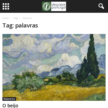
Home
Tags
Palavras
Tag: palavras
Namoros
O beijo