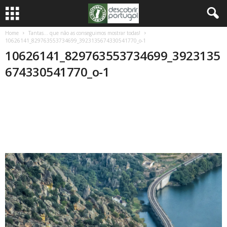
Home
Tantas… que não as conseguimos mostrar todas!
10626141_829763553734699_3923135674330541770_o-1
10626141_829763553734699_3923135
674330541770_o-1