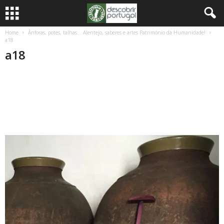
Home
Ânforas, potes, talhas… Alentejo, saberes e artes Património da Humanidade!
a18
a18