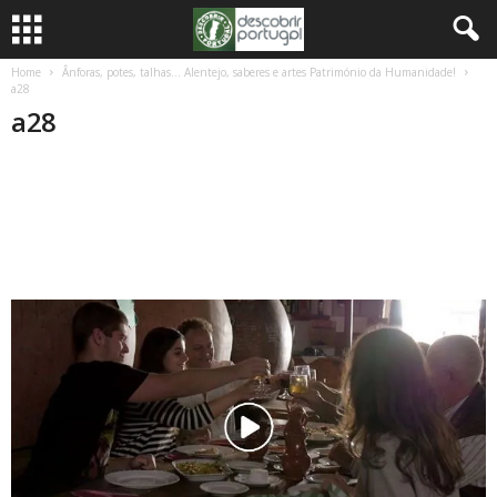
Home
Ânforas, potes, talhas… Alentejo, saberes e artes Património da Humanidade!
a28
a28