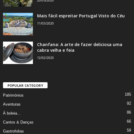
20/05/2020
Mais fácil espreitar Portugal Visto do Céu
11/03/2020
Chanfana: A arte de fazer deliciosa uma
cabra velha e feia
12/02/2020
POPULAR CATEGORY
185
Patrimónios
92
Aventuras
86
À boleia...
66
Cantos & Danças
59
Gastrofolias