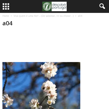
Home
Viva quem é uma flor! – (De saborear, rir ou chorar…)
a04
a04