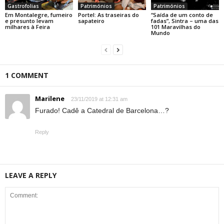
Gastrofolias
Patrimónios
Patrimónios
Em Montalegre, fumeiro
Portel: As traseiras do
“Saída de um conto de
e presunto levam
sapateiro
fadas”, Sintra – uma das
milhares à Feira
101 Maravilhas do
Mundo
1 COMMENT
Marilene
23/11/2019 at 12:31 am
Furado! Cadê a Catedral de Barcelona…?
Reply
LEAVE A REPLY