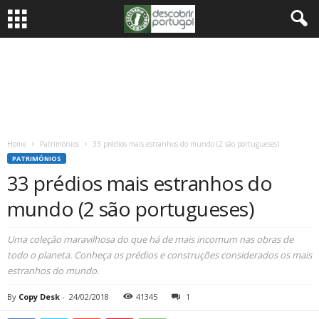
Home
Patrimónios
33 prédios mais estranhos do mundo (2 são portugueses)
PATRIMÓNIOS
33 prédios mais estranhos do
mundo (2 são portugueses)
Uma coleção maravilhosa do que há de mais incomum nas obras de
todo o planeta. Conheça os prédios e construções considerados os mais
estranhos do mundo.
By
Copy Desk
-
24/02/2018
41345
1