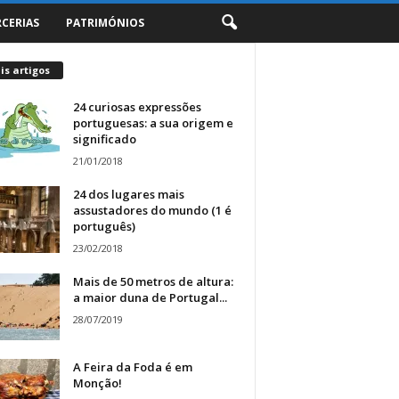
RCERIAS
PATRIMÓNIOS
s artigos
24 curiosas expressões
portuguesas: a sua origem e
significado
21/01/2018
24 dos lugares mais
assustadores do mundo (1 é
português)
23/02/2018
Mais de 50 metros de altura:
a maior duna de Portugal...
28/07/2019
A Feira da Foda é em
Monção!