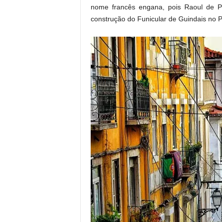
nome francês engana, pois Raoul de Po
construção do Funicular de Guindais no 