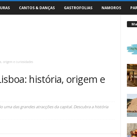
URAS
CANTOS & DANÇAS
GASTROFOLIAS
NAMOROS
PA
Mai
a, origem e curiosidades
isboa: história, origem e
o uma das grandes atracções da capital. Descubra a história