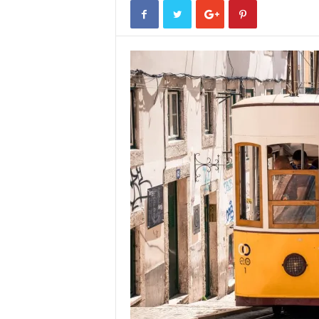
o
r
t
u
g
a
l