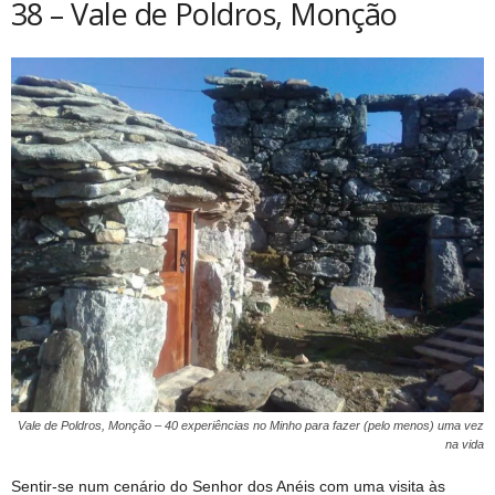
38 – Vale de Poldros, Monção
Vale de Poldros, Monção – 40 experiências no Minho para fazer (pelo menos) uma vez
na vida
Sentir-se num cenário do Senhor dos Anéis com uma visita às