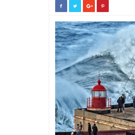
o
r
t
u
g
a
l