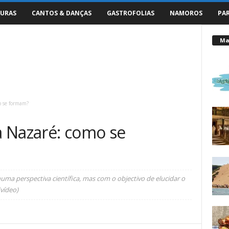
URAS
CANTOS & DANÇAS
GASTROFOLIAS
NAMOROS
PA
Mai
 se formam?
 Nazaré: como se
a perspectiva científica, mas com o objectivo de elucidar o
vídeo)