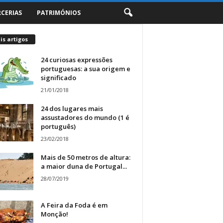
RCERIAS
PATRIMÓNIOS
s artigos
24 curiosas expressões
portuguesas: a sua origem e
significado
21/01/2018
24 dos lugares mais
assustadores do mundo (1 é
português)
23/02/2018
Mais de 50 metros de altura:
a maior duna de Portugal...
28/07/2019
A Feira da Foda é em
Monção!