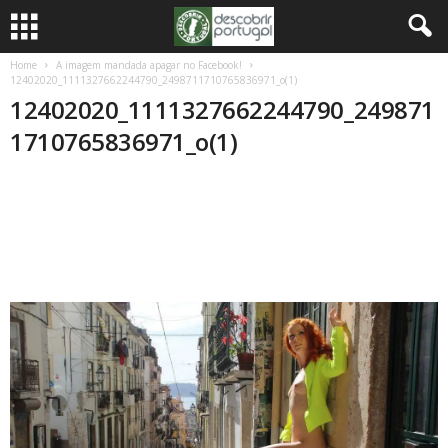
Home
A imagem mandada apagar no Facebook!
12402020_1111327662244790_2498711710765836971_o(1)
12402020_1111327662244790_249871
1710765836971_o(1)