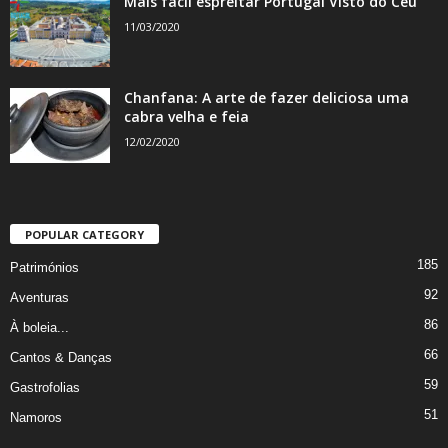
Mais fácil espreitar Portugal Visto do Céu
11/03/2020
Chanfana: A arte de fazer deliciosa uma
cabra velha e feia
12/02/2020
POPULAR CATEGORY
185
Patrimónios
92
Aventuras
86
À boleia...
66
Cantos & Danças
59
Gastrofolias
51
Namoros