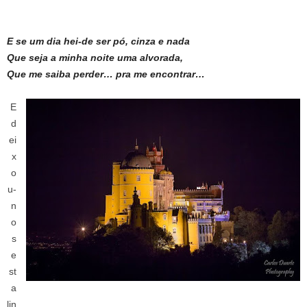
E se um dia hei-de ser pó, cinza e nada
Que seja a minha noite uma alvorada,
Que me saiba perder… pra me encontrar…
E
d
ei
x
o
u-
n
o
s
e
st
a
lin