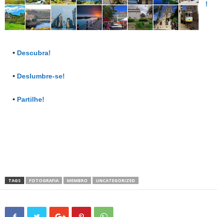
!
•
Descubra!
•
Deslumbre-se!
•
Partilhe!
TAGS
FOTOGRAFIA
MEMBRO
UNCATEGORIZED