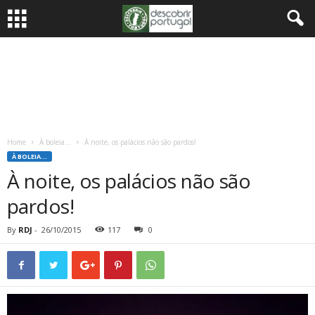
Home
À boleia...
À noite, os palácios não são pardos!
À BOLEIA...
À noite, os palácios não são
pardos!
By
RDJ
-
26/10/2015
117
0