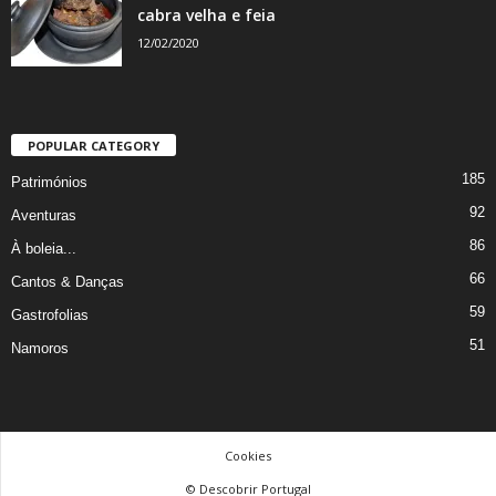
cabra velha e feia
12/02/2020
POPULAR CATEGORY
185
Patrimónios
92
Aventuras
86
À boleia...
66
Cantos & Danças
59
Gastrofolias
51
Namoros
Cookies
© Descobrir Portugal