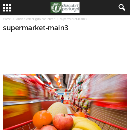
Home
Anda a comer gato por lebre?
supermarket-main3
supermarket-main3