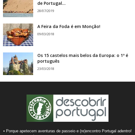
de Portugal...
28/07/2019
A Feira da Foda é em Monção!
09/03/2018
Os 15 castelos mais belos da Europa: o 1º é
português
23/03/2018
• Porque apetecem aventuras de passeio e (re)encontro Portugal adentro!