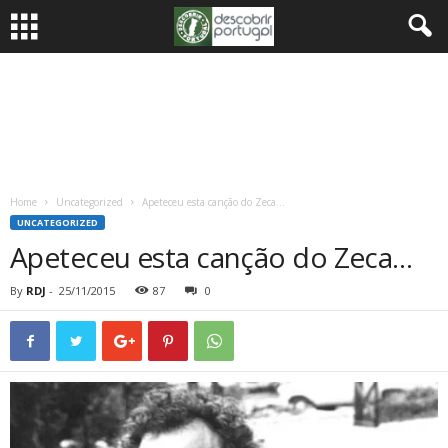
Home
Uncategorized
Apeteceu esta canção do Zeca…
UNCATEGORIZED
Apeteceu esta canção do Zeca…
By
RDJ
-
25/11/2015
87
0