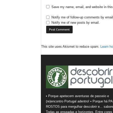
Save my name, email, and website in this
Notify me of follow-up comments by email
Notify me of new posts by email.
This site uses Akismet to reduce spam.
Learn ho
• Porque apetecem aventuras de passeio e
(re)encontro Portugal adentro! • Porque há PA
ROSTOS para mergulhar descobrir e... sabore
Todas as enseadas e horizontes. Entre cores