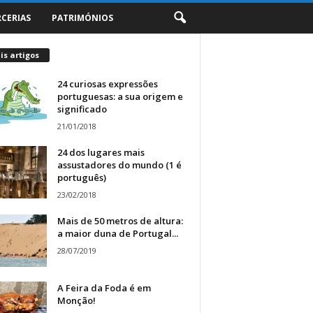
RCERIAS
PATRIMÓNIOS
s artigos
24 curiosas expressões
portuguesas: a sua origem e
significado
21/01/2018
24 dos lugares mais
assustadores do mundo (1 é
português)
23/02/2018
Mais de 50 metros de altura:
a maior duna de Portugal...
28/07/2019
A Feira da Foda é em
Monção!