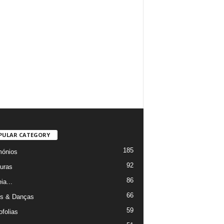
PULAR CATEGORY
185
mónios
92
uras
86
ia...
66
s & Danças
59
ofolias