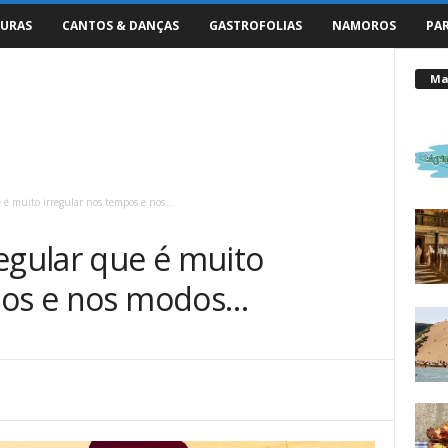
URAS
CANTOS & DANÇAS
GASTROFOLIAS
NAMOROS
PA
Mai
 é muito irregular nos tempos e nos...
egular que é muito
pos e nos modos…