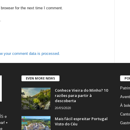
 browser for the next time I comment.
.
w your comment data is processed.
EVEN MORE NEWS
PO
Patri
Conhece Vieira do Minho? 10
razões para partir à
Avent
descoberta
À bole
20/05/2020
Canto
ÍS e
Mais fácil espreitar Portugal
ar! •
Gastr
Visto do Céu
 e