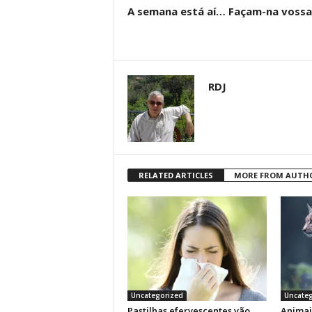
A semana está aí… Façam-na vossa
RDJ
RELATED ARTICLES
MORE FROM AUTH
Uncategorized
Uncateg
Pastilhas efervescentes vão
Animai