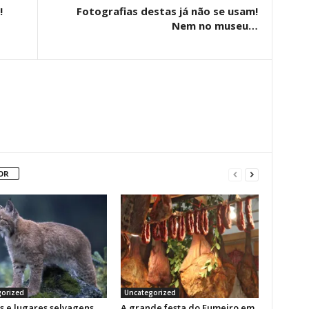
!
Fotografias destas já não se usam!
Nem no museu…
OR
orized
Uncategorized
s e lugares selvagens
A grande festa do Fumeiro em