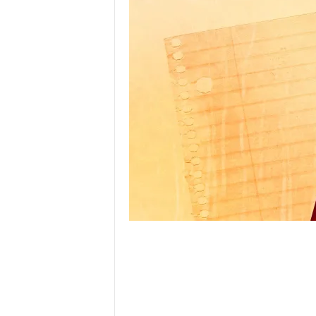
o
r
t
u
g
a
l