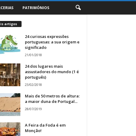
RCERIAS
PATRIMÓNIOS
s artigos
24 curiosas expressões
portuguesas: a sua origem e
significado
21/01/2018
24 dos lugares mais
assustadores do mundo (1 é
português)
23/02/2018
Mais de 50 metros de altura:
a maior duna de Portugal...
28/07/2019
A Feira da Foda é em
Monção!