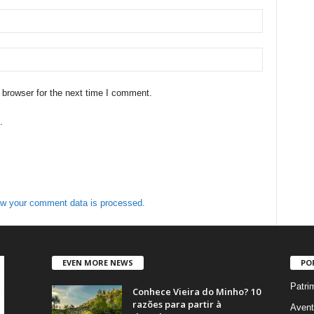
 browser for the next time I comment.
.
w your comment data is processed.
EVEN MORE NEWS
PO
Patri
Conhece Vieira do Minho? 10
razões para partir à
Avent