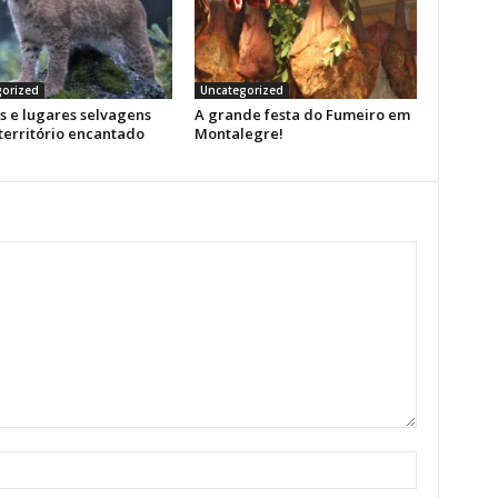
orized
Uncategorized
s e lugares selvagens
A grande festa do Fumeiro em
território encantado
Montalegre!