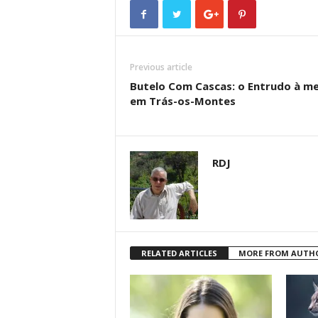
Previous article
Butelo Com Cascas: o Entrudo à m
em Trás-os-Montes
RDJ
RELATED ARTICLES
MORE FROM AUTH