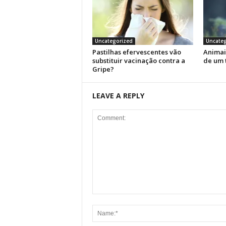
Uncategorized
Uncateg
Pastilhas efervescentes vão
Animai
substituir vacinação contra a
de um 
Gripe?
LEAVE A REPLY