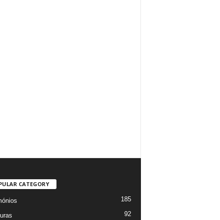
PULAR CATEGORY
185
mónios
92
uras