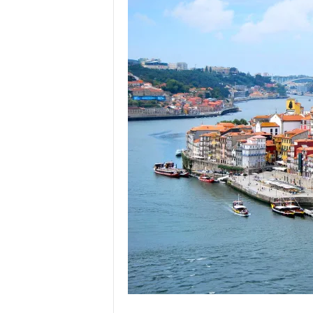
o
r
t
u
g
a
l