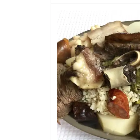
o
r
t
u
g
a
l