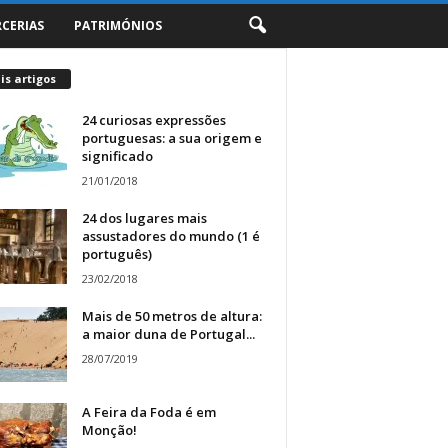
RCERIAS
PATRIMÓNIOS
s artigos
24 curiosas expressões
portuguesas: a sua origem e
significado
21/01/2018
24 dos lugares mais
assustadores do mundo (1 é
português)
23/02/2018
Mais de 50 metros de altura:
a maior duna de Portugal...
28/07/2019
A Feira da Foda é em
Monção!