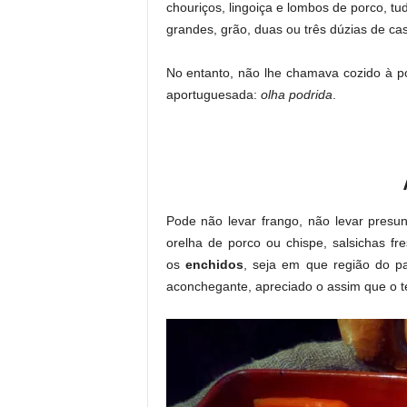
chouriços, lingoiça e lombos de porco, t
grandes, grão, duas ou três dúzias de cas
No entanto, não lhe chamava cozido à p
aportuguesada:
olha podrida
.
Pode não levar frango, não levar presunt
orelha de porco ou chispe, salsichas f
os
enchidos
, seja em que região do p
aconchegante, apreciado o assim que o 