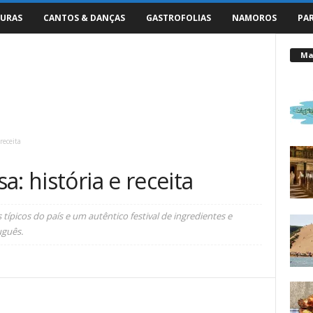
URAS
CANTOS & DANÇAS
GASTROFOLIAS
NAMOROS
PA
Mai
receita
: história e receita
ípicos do país e um autêntico festival de ingredientes e
uguês.