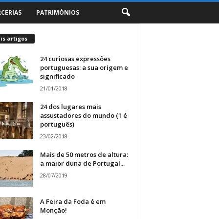
RCERIAS
PATRIMÓNIOS
s artigos
24 curiosas expressões
portuguesas: a sua origem e
significado
21/01/2018
24 dos lugares mais
assustadores do mundo (1 é
português)
23/02/2018
Mais de 50 metros de altura:
a maior duna de Portugal...
28/07/2019
A Feira da Foda é em
Monção!