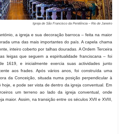
Igreja de São Francisco da Penitência – Rio de Janeiro
ntónio, a igreja e sua decoração barroca – feita na maior
derada uma das mais importantes do país. A capela chama
ente, inteiro coberto por talhas douradas. A Ordem Terceira
 leigas que seguem a espiritualidade franciscana – foi
e 1619, e inicialmente exercia suas actividades junto
ente aos frades. Após vários anos, foi construída uma
ora da Conceição, situada numa posição perpendicular à
é hoje, e pode ser vista de dentro da igreja conventual. Em
ceiros um terreno ao lado da igreja conventual, onde
ja maior. Assim, na transição entre os séculos XVII e XVIII,