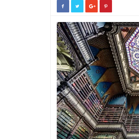
o
r
t
u
g
a
l