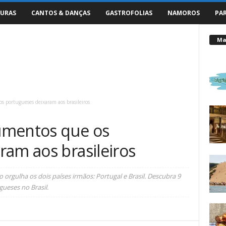
URAS
CANTOS & DANÇAS
GASTROFOLIAS
NAMOROS
PA
Mai
 portugueses deixaram aos brasileiros
umentos que os
ram aos brasileiros
orgulha os dois países irmãos: Portugal e Brasil. Descubra 9
ueses no Brasil.