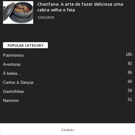
Chanfana: A arte de fazer deliciosa uma
cabra velha e feia
12/02/2020
POPULAR CATEGORY
185
Patrimónios
92
Aventuras
86
À boleia...
66
Cantos & Danças
59
Gastrofolias
51
Namoros
Cookies