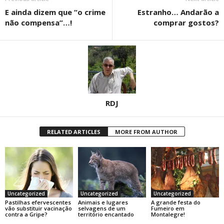
E ainda dizem que “o crime
Estranho… Andarão a
não compensa”…!
comprar gostos?
RDJ
RELATED ARTICLES
MORE FROM AUTHOR
Uncategorized
Uncategorized
Uncategorized
Pastilhas efervescentes
Animais e lugares
A grande festa do
vão substituir vacinação
selvagens de um
Fumeiro em
contra a Gripe?
território encantado
Montalegre!