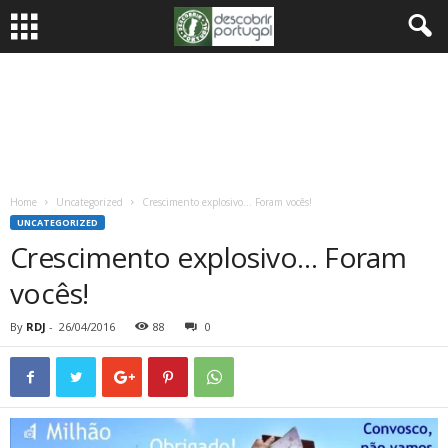
Home
Uncategorized
Crescimento explosivo… Foram vocês!
UNCATEGORIZED
Crescimento explosivo… Foram
vocês!
By
RDJ
-
26/04/2016
88
0