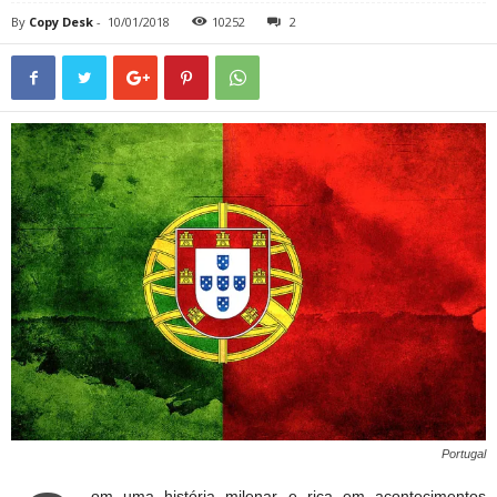
By
Copy Desk
-
10/01/2018
10252
2
Portugal
om uma história milenar e rica em acontecimentos