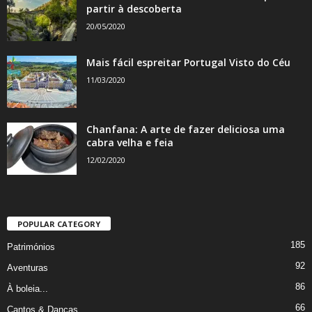
partir à descoberta
20/05/2020
Mais fácil espreitar Portugal Visto do Céu
11/03/2020
Chanfana: A arte de fazer deliciosa uma
cabra velha e feia
12/02/2020
POPULAR CATEGORY
185
Patrimónios
92
Aventuras
86
À boleia...
66
Cantos & Danças