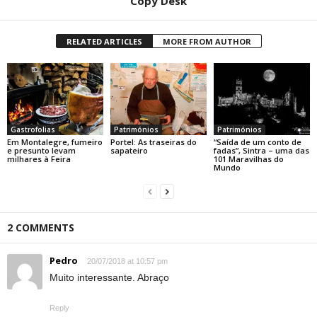
Copy Desk
RELATED ARTICLES
MORE FROM AUTHOR
Gastrofolias
Patrimónios
Patrimónios
Em Montalegre, fumeiro
Portel: As traseiras do
“Saída de um conto de
e presunto levam
sapateiro
fadas”, Sintra – uma das
milhares à Feira
101 Maravilhas do
Mundo
2 COMMENTS
Pedro
20/07/2018 at 10:57 pm
Muito interessante. Abraço
Reply