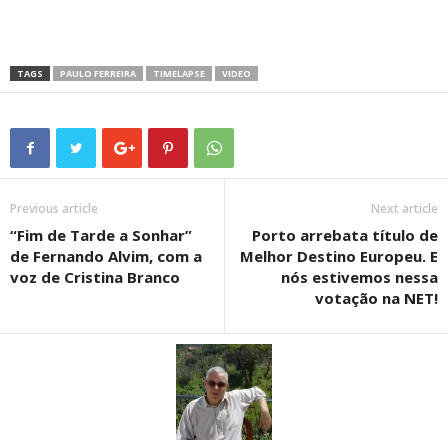
TAGS
PAULO FERREIRA
TIMELAPSE
VIDEO
Previous article
Next article
“Fim de Tarde a Sonhar”
Porto arrebata título de
de Fernando Alvim, com a
Melhor Destino Europeu. E
voz de Cristina Branco
nós estivemos nessa
votação na NET!