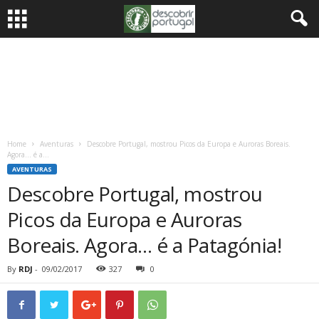
Home
Aventuras
Descobre Portugal, mostrou Picos da Europa e Auroras Boreais.
Agora… é a...
AVENTURAS
Descobre Portugal, mostrou
Picos da Europa e Auroras
Boreais. Agora… é a Patagónia!
By
RDJ
-
09/02/2017
327
0