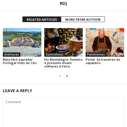
RDJ
RELATED ARTICLES
MORE FROM AUTHOR
Aventuras
Gastrofolias
Patrimónios
Mais fácil espreitar
Em Montalegre, fumeiro
Portel: As traseiras do
Portugal Visto do Céu
e presunto levam
sapateiro
milhares à Feira
LEAVE A REPLY