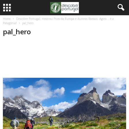
Home
Descobre Portugal, mostrou Picos da Europa e Auroras Boreais. Agora… é a
Patagónia!
pal_hero
pal_hero