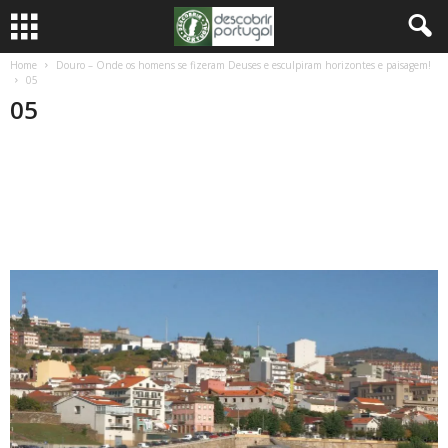
Home
Douro – Onde os homens se fizeram Deuses e esculpiram horizontes e paisagem!
05
05