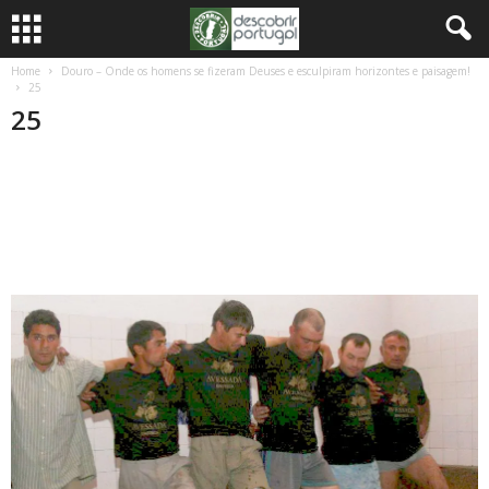
Home
Douro – Onde os homens se fizeram Deuses e esculpiram horizontes e paisagem!
25
25