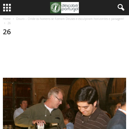
Home
Douro – Onde os homens se fizeram Deuses e esculpiram horizontes e paisagem!
26
26